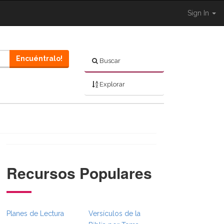
Sign In
Encuéntralo!
Buscar
Explorar
Recursos Populares
}}
umbsFull.Toggle }}
ation._BibleBreadcrumbsFull.Toggle }}
Planes de Lectura
Versículos de la