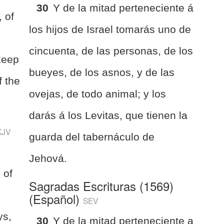
30
Y de la mitad perteneciente á
, of
los hijos de Israel tomarás uno de
e
cincuenta, de las personas, de los
keep
bueyes, de los asnos, y de las
f the
ovejas, de todo animal; y los
darás á los Levitas, que tienen la
KJV
guarda del tabernáculo de
Jehová.
 of
Sagradas Escrituras (1569)
(Español)
SEV
ys,
30
Y de la mitad perteneciente a