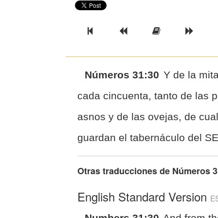
Previous Book
Previous Chapter
Read the Ful
Next 
Números 31:30
Y de la mit
cada cincuenta, tanto de las 
asnos y de las ovejas, de cual
guardan el tabernáculo del 
Otras traducciones de
Números 3
English Standard Version
E
Numbers 31:30
And from t