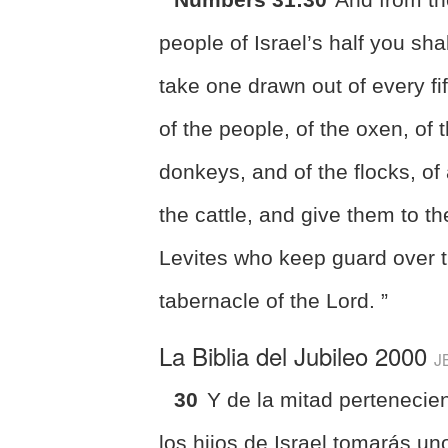
people of Israel’s half you shal
take one drawn out of every fif
of the people, of the oxen, of 
donkeys, and of the flocks, of 
the cattle, and give them to th
Levites who keep guard over 
tabernacle of the Lord. ”
La Biblia del Jubileo 2000
J
30
Y de la mitad pertenecie
los hijos de Israel tomarás un