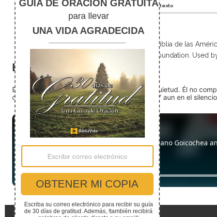
En Contexto
Scripture taken from La Biblia de las Amé
Foundation. Used b
El silencio
En medio del ruido, Dios nos encuentra en la quietud. Él no com
detente (quédate quieto) Dios está presente. Y aun en el silencio,