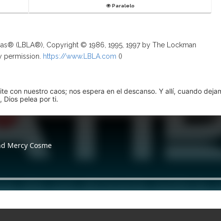
Paralelo
ricas® (LBLA®), Copyright © 1986, 1995, 1997 by The Lockman
y permission.
https://www.LBLA.com
(
)
pite con nuestro caos; nos espera en el descanso. Y allí, cuando dej
 Dios pelea por ti.