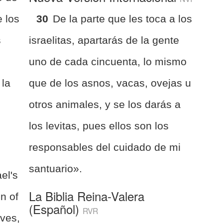
e los
30
De la parte que les toca a los
s
israelitas, apartarás de la gente
uno de cada cincuenta, lo mismo
 la
que de los asnos, vacas, ovejas u
otros animales, y se los darás a
los levitas, pues ellos son los
responsables del cuidado de mi
santuario».
ael's
La Biblia Reina-Valera
on of
(Español)
RVR
eves,