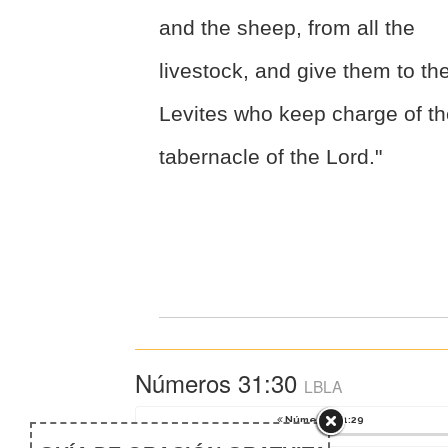
and the sheep, from all the
livestock, and give them to th
Levites who keep charge of t
tabernacle of the Lord."
Números 31:30
LBLA
Números 31:29