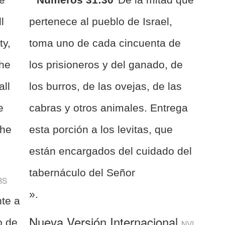
l
pertenece al pueblo de Israel,
ty,
toma uno de cada cincuenta de
the
los prisioneros y del ganado, de
all
los burros, de las ovejas, de las
e
cabras y otros animales. Entrega
the
esta porción a los levitas, que
están encargados del cuidado del
tabernáculo del Señor
BS
».
nte a
Nueva Versión Internacional
o de
NVI