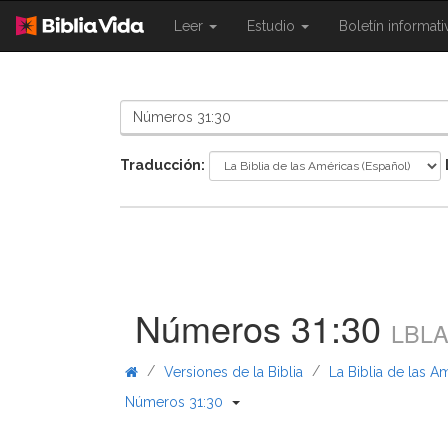
{{
{{
Leer
Estudio
Boletín informat
Shared.Navigation.SiteNavigation.To
Shared.Navigation.Sit
}}
}}
Traducción:
Números 31:30
LBL
/
/
Versiones de la Biblia
La Biblia de las A
{{ Shared.Navigation._BibleBread
Números 31:30