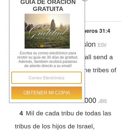
las tribus de Israel.
Otras traducciones de
Números 31:4
English Standard Version
ESV
Numbers 31:4
You shall send a
thousand from each of the tribes of
Israel to the war. ”
La Biblia del Jubileo 2000
JBS
4
Mil de cada tribu de todas las
tribus de los hijos de Israel,