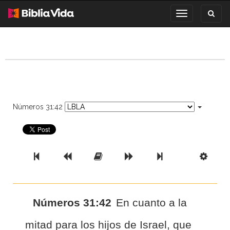
Toggl
Toggle
search
navigation
Números 31:42
Previous Book
Previous Chapter
Read the Full Chapter
Next Chapter
Next Book
Scri
Números 31:42
En cuanto a la
mitad para los hijos de Israel, que