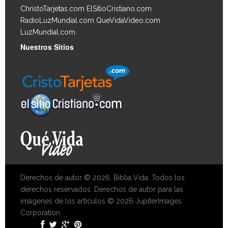
ChristoTarjetas.com
ElSitioCristiano.com
RadioLuzMundial.com
QueVidaVideo.com
LuzMundial.com
Nuestros Sitios
Derechos de autor © 2026, Biblia Vida. Todos los
derechos reservados. Derechos de autor para las
imágenes de los artículos © 2026 JupiterImages
Corporation.