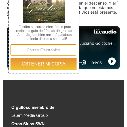
compite con nuestro caos; nos espera en el descanso. Y allí,
cuando dejamos de luchar, nos recuerda que no estamos
solos. Así que detente (quédate quieto) Dios está presente.
Y aun en el silencio, Dios pelea por ti.
Enlaces Rápidos
Orgulloso miembro de
Salem Media Group
.
Otros Sitios SWN