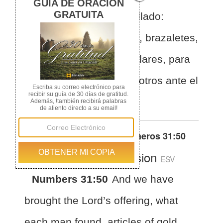
que cada hombre ha hallado:
objetos de oro, pulseras, brazaletes,
anillos, pendientes y collares, para
hacer expiación por nosotros ante el
SEÑOR.
Otras traducciones de
Números 31:50
English Standard Version
ESV
Numbers 31:50
And we have
brought the Lord’s offering, what
each man found, articles of gold,