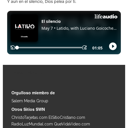
Y aun en el silencio, Dios pelea por ti.
Enlaces Rápidos
Orgulloso miembro de
Salem Media Group
.
Otros Sitios SWN
ChristoTarjetas.com
ElSitioCristiano.com
RadioLuzMundial.com
QueVidaVideo.com