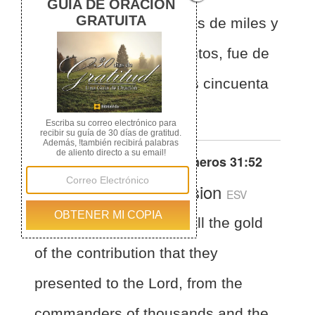
SEÑOR, de los capitanes de miles y
de los capitanes de cientos, fue de
dieciséis mil setecientos cincuenta
siclos.
Otras traducciones de
Números 31:52
English Standard Version
ESV
Numbers 31:52
And all the gold
of the contribution that they
presented to the Lord, from the
commanders of thousands and the