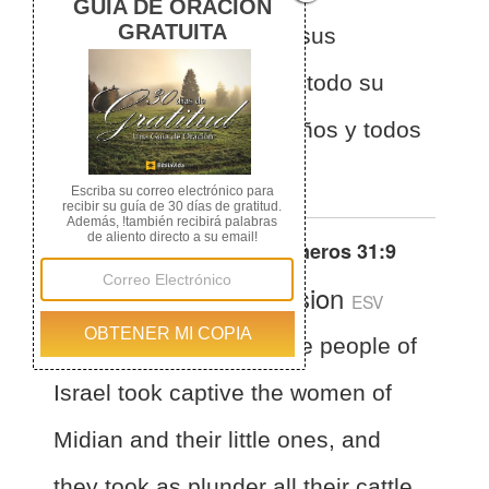
mujeres de Madián y a sus
pequeños; y saquearon todo su
ganado, todos sus rebaños y todos
sus bienes.
Otras traducciones de
Números 31:9
English Standard Version
ESV
Numbers 31:9
And the people of
Israel took captive the women of
Midian and their little ones, and
they took as plunder all their cattle,