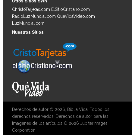
Otros Sitios SWN
ChristoTarjetas.com
ElSitioCristiano.com
RadioLuzMundial.com
QueVidaVideo.com
LuzMundial.com
Nuestros Sitios
Derechos de autor © 2026, Biblia Vida. Todos los
derechos reservados. Derechos de autor para las
imágenes de los artículos © 2026 JupiterImages
Corporation.