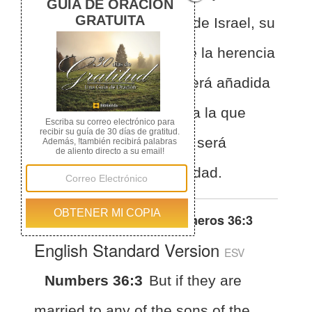
otras tribus de los hijos de Israel, su
heredad será quitada de la herencia
de nuestros padres, y será añadida
a la heredad de la tribu a la que
ellos pertenezcan; y así será
quitada de nuestra heredad.
Otras traducciones de
Números 36:3
English Standard Version
ESV
Numbers 36:3
But if they are
married to any of the sons of the