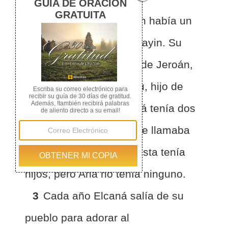
1
En la sierra de Efraín había un
hombre zufita de Ramatayin.
Su
nombre era Elcaná hijo de Jeroán,
hijo de Eliú, hijo de Tohu, hijo de
Zuf, efraimita.
2
Elcaná tenía dos
esposas. Una de ellas se llamaba
Ana, y la otra, Penina. Esta tenía
hijos, pero Ana no tenía ninguno.
3
Cada año Elcaná salía de su
pueblo para adorar al