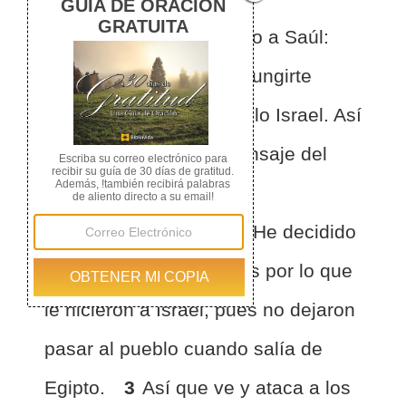
1
Un día Samuel le dijo a Saúl:
«El SEÑOR me envió a ungirte
como rey sobre su pueblo Israel. Así
que pon atención al mensaje del
SEÑOR.
2
Así dice el
SEÑORTodopoderoso: “He decidido
castigar a los amalecitas por lo que
le hicieron a Israel, pues no dejaron
pasar al pueblo cuando salía de
Egipto.
3
Así que ve y ataca a los