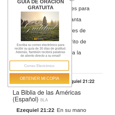
Jerusalén: prepara arietes para
derribar las puertas, levanta
terraplenes y edifica torres de
asedio; alza la voz en grito de
batalla y da la orden para la
matanza.
Otras traducciones de
Ezequiel 21:22
La Biblia de las Américas
(Español)
BLA
Ezequiel 21:22
En su mano