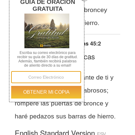
pedazos las puertas de broncey
cortaré los cerrojos de hierro.
Otras traducciones de
Isaías 45:2
La Biblia de las Américas
(Español)
BLA
Isaías 45:2
Yo iré delante de ti y
allanaré los lugares escabrosos;
romperé las puertas de bronce y
haré pedazos sus barras de hierro.
English Standard Version
ESV