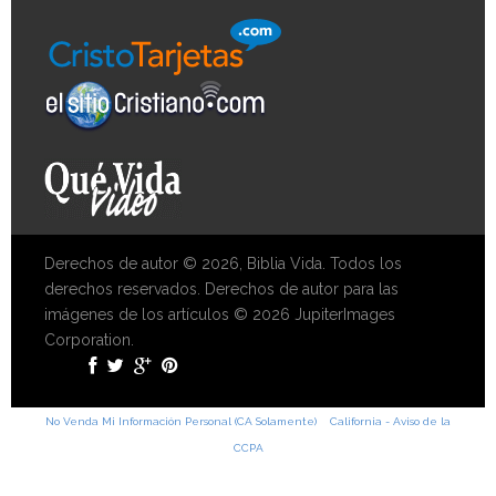
Derechos de autor © 2026, Biblia Vida. Todos los
derechos reservados. Derechos de autor para las
imágenes de los artículos © 2026 JupiterImages
Corporation.
No Venda Mi Información Personal (CA Solamente)
California - Aviso de la
CCPA