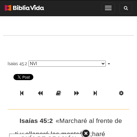
Toggl
Toggle
search
navigation
Isaías 45:2
Previous Book
Previous Chapter
Read the Full Chapter
Next Chapter
Next Book
Scri
Isaías 45:2
«Marcharé al frente de
ti,y allanaré las montañas;
haré