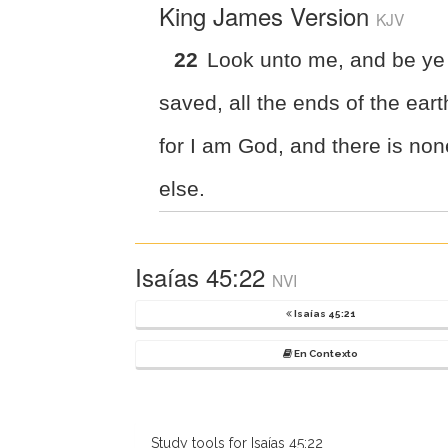
King James Version
KJV
22
Look unto me, and be ye
saved, all the ends of the eart
for I am God, and there is non
else.
Isaías 45:22
NVI
Isaías 45:21
En Contexto
Study tools for Isaías 45:22