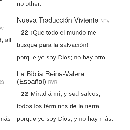
no other.
Nueva Traducción Viviente
NTV
SV
22
¡Que todo el mundo me
, all
busque para la salvación!,
m
porque yo soy Dios; no hay otro.
La Biblia Reina-Valera
(Español)
BS
RVR
22
Mirad á mí, y sed salvos,
,
todos los términos de la tierra:
 más
porque yo soy Dios, y no hay más.