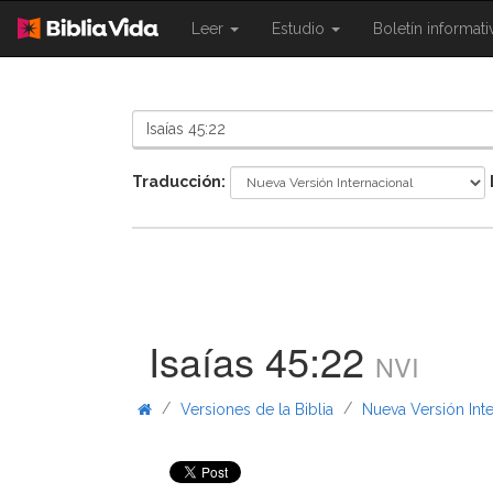
{{
{{
Leer
Estudio
Boletín informat
Shared.Navigation.SiteNavigation.To
Shared.Navigation.Sit
}}
}}
Traducción:
Isaías 45:22
NVI
/
/
Versiones de la Biblia
Nueva Versión Int