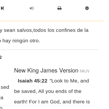
l Chapter
Chapter
Next Book
Scriptur
y sean salvos,todos los confines de la
o hay ningún otro.
2
New King James Version
NKJV
Isaiah 45:22
"Look to Me, and
 sed
be saved, All you ends of the
la
earth! For I am God, and there is
no