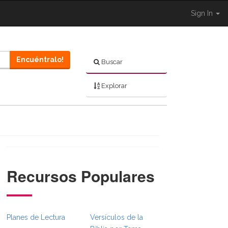
Sign In
Encuéntralo!
Buscar
Explorar
Recursos Populares
ggle }}
adcrumbsFull.Toggle }}
vigation._BibleBreadcrumbsFull.Toggle }}
Planes de Lectura
Versículos de la