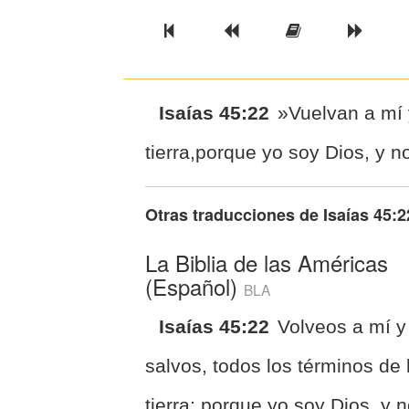
Previous Book
Previous Chapter
Read the Ful
Next 
Isaías 45:22
»Vuelvan a mí 
tierra,porque yo soy Dios, y n
Otras traducciones de
Isaías 45:2
La Biblia de las Américas
(Español)
BLA
Isaías 45:22
Volveos a mí y
salvos, todos los términos de 
tierra; porque yo soy Dios, y 