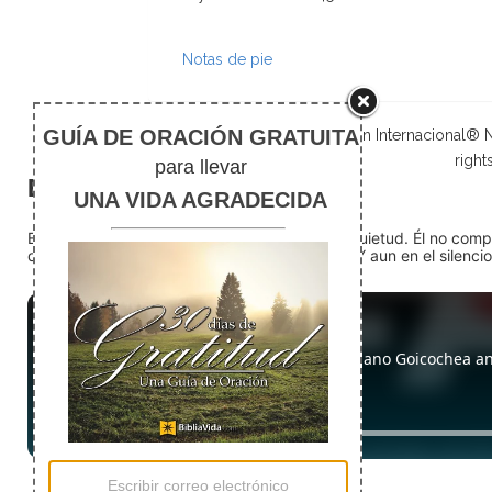
Notas de pie
La Santa Biblia, Nueva Versión Internacional®
right
El silencio
En medio del ruido, Dios nos encuentra en la quietud. Él no com
detente (quédate quieto) Dios está presente. Y aun en el silencio,