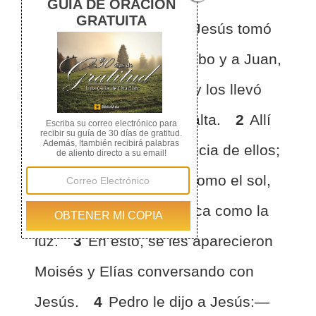
1
Seis días después, Jesús tomó
consigo a Pedro, a Jacobo y a Juan,
el hermano de Jacobo, y los llevó
aparte, a una montaña alta.
2
Allí
se transfiguró en presencia de ellos;
su rostro resplandeció como el sol,
y su ropa se volvió blanca como la
luz.
3
En esto, se les aparecieron
Moisés y Elías conversando con
Jesús.
4
Pedro le dijo a Jesús:—