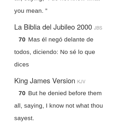
you mean. ”
La Biblia del Jubileo 2000
JBS
70
Mas él negó delante de
todos, diciendo: No sé lo que
dices
King James Version
KJV
70
But he denied before them
all, saying, I know not what thou
sayest.