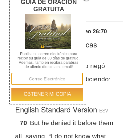
de qué estás hablando.
Otras traducciones de
Mateo 26:70
La Biblia de las Américas
(Español)
BLA
Mateo 26:70
Pero él lo negó
delante de todos ellos, diciendo:
No sé de qué hablas.
English Standard Version
ESV
70
But he denied it before them
all, saying, “I do not know what