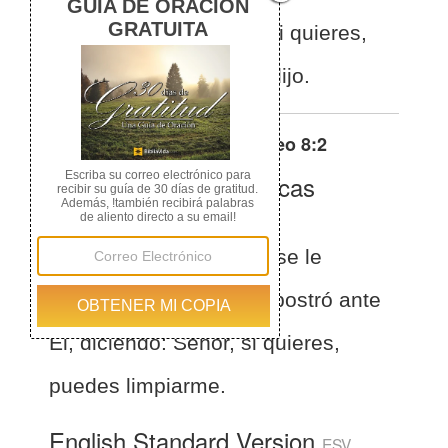
delante de él.—Señor, si quieres,
puedes limpiarme —le dijo.
Otras traducciones de
Mateo 8:2
La Biblia de las Américas
(Español)
BLA
Mateo 8:2
Y he aquí, se le
acercó un leproso y se postró ante
El, diciendo: Señor, si quieres,
puedes limpiarme.
English Standard Version
ESV