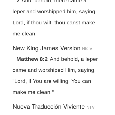
2
And, behold, there came a
leper and worshipped him, saying,
Lord, if thou wilt, thou canst make
me clean.
New King James Version
NKJV
Matthew 8:2
And behold, a leper
came and worshiped Him, saying,
"Lord, if You are willing, You can
make me clean."
Nueva Traducción Viviente
NTV