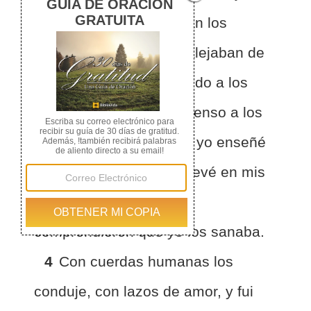
Cuanto más los llamaban los
profetas, tanto más se alejaban de
ellos; seguían sacrificando a los
Baales y quemando incienso a los
ídolos.
3
Sin embargo yo enseñé
a andar a Efraín, yo lo llevé en mis
brazos; pero ellos no
comprendieron que yo los sanaba.
4
Con cuerdas humanas los
conduje, con lazos de amor, y fui