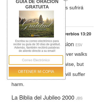
compañero de los necios sufrirá
daño.
Otras traducciones de
Proverbios 13:20
English Standard Version
ESV
Proverbs 13:20
Whoever walks
with the wise becomes wise, but
the companion of fools will suffer
harm.
La Biblia del Jubileo 2000
JBS