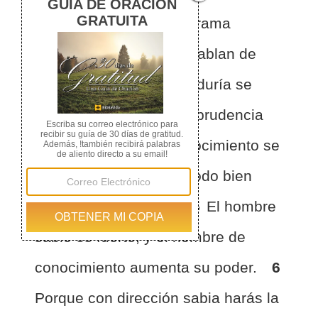
2
porque su corazón trama
violencia, y sus labios hablan de
hacer mal.
3
Con sabiduría se
edifica una casa, y con prudencia
se afianza;
4
con conocimiento se
llenan las cámaras de todo bien
preciado y deseable.
5
El hombre
sabio es fuerte, y el hombre de
conocimiento aumenta su poder.
6
Porque con dirección sabia harás la