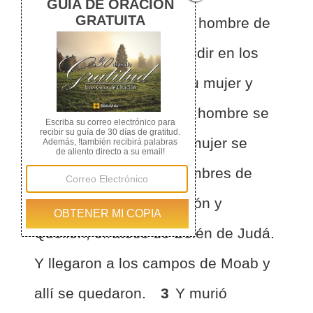
hambre en el país. Y un hombre de
Belén de Judá fue a residir en los
campos de Moab con su mujer y
sus dos hijos.
2
Aquel hombre se
llamaba Elimelec, y su mujer se
llamaba Noemí. Los nombres de
sus dos hijos eran Mahlón y
Quelión, efrateos de Belén de Judá.
Y llegaron a los campos de Moab y
allí se quedaron.
3
Y murió