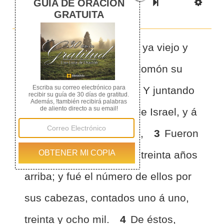
Previous Book
Previous Chapter
Read the Full Chapter
Next Chapter
Next Book
Scri
1
SIENDO pues David ya viejo y
harto de días, hizo á Salomón su
hijo rey sobre Israel.
2
Y juntando
á todos los principales de Israel, y á
los sacerdotes y Levitas,
3
Fueron
contados los Levitas de treinta años
arriba; y fué el número de ellos por
sus cabezas, contados uno á uno,
treinta y ocho mil.
4
De éstos,