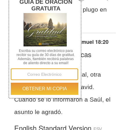
fué dicho á Saúl, lo cual plugo en
sus ojos.
Otras traducciones de
1 Samuel 18:20
La Biblia de las Américas
(Español)
BLA
1 Samuel 18:20
Y Mical, otra
hija de Saúl, amaba a David.
Cuando se lo informaron a Saúl, el
asunto le agradó.
English Standard Version
ESV