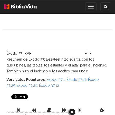
Toggl
Toggle
search
navigation
Éxodo 37
Resumen de Éxodo 37: Bezaleel hizo el arca con los
querubines, las tablas, los estantes y el altar para el incienso.
También hizo el incienso y los aceites para ungir.
Versículos Populares:
Éxodo 37:1
;
Éxodo 37:17
;
Éxodo
37:25
;
Éxodo 37:29
;
Éxodo 37:12
Previous Book
Previous Chapter
Read the Full Chapter
Next Chapter
Next Book
Scri