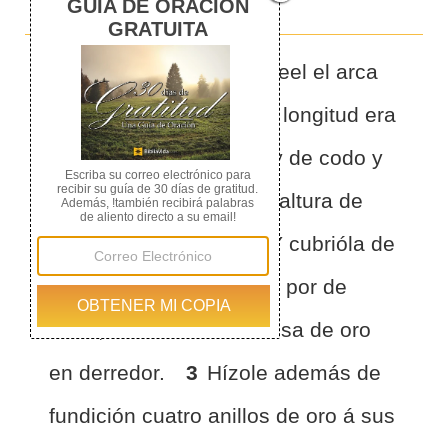
1
HIZO también Bezaleel el arca
de madera de Sittim: su longitud era
de dos codos y medio, y de codo y
medio su anchura, y su altura de
otro codo y medio:
2
Y cubrióla de
oro puro por de dentro y por de
fuera, é hízole una cornisa de oro
en derredor.
3
Hízole además de
fundición cuatro anillos de oro á sus