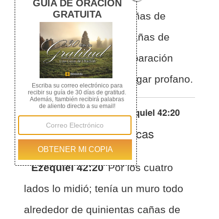
alrededor quinientas cañas de
longitud, y quinientas cañas de
anchura, para hacer separación
entre el santuario y el lugar profano.
Otras traducciones de
Ezequiel 42:20
La Biblia de las Américas
(Español)
BLA
Ezequiel 42:20
Por los cuatro
lados lo midió; tenía un muro todo
alrededor de quinientas cañas de