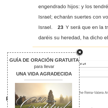
engendrado hijos: y los tendré
Israel; echarán suertes con vo
Israel.
23
Y será que en la tr
daréis su heredad, ha dicho e
Ezequiel 47
RVR
Ezequiel 46
The Reina-Valera Ant
El silencio