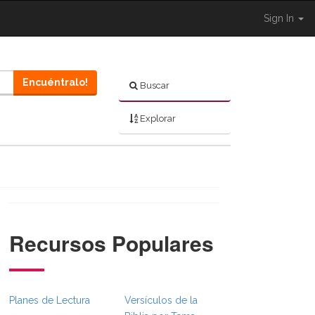
Sign In
Encuéntralo!
Buscar
Explorar
Recursos Populares
Full.Toggle }}
._BibleBreadcrumbsFull.Toggle }}
Planes de Lectura
Versículos de la