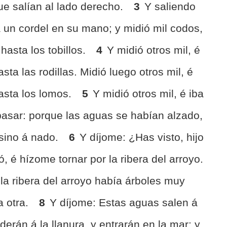
ue salían al lado derecho.
3
Y saliendo
ía un cordel en su mano; y midió mil codos,
hasta los tobillos.
4
Y midió otros mil, é
ta las rodillas. Midió luego otros mil, é
asta los lomos.
5
Y midió otros mil, é iba
pasar: porque las aguas se habían alzado,
 sino á nado.
6
Y díjome: ¿Has visto, hijo
 é hízome tornar por la ribera del arroyo.
la ribera del arroyo había árboles muy
a otra.
8
Y díjome: Estas aguas salen á
derán á la llanura, y entrarán en la mar: y