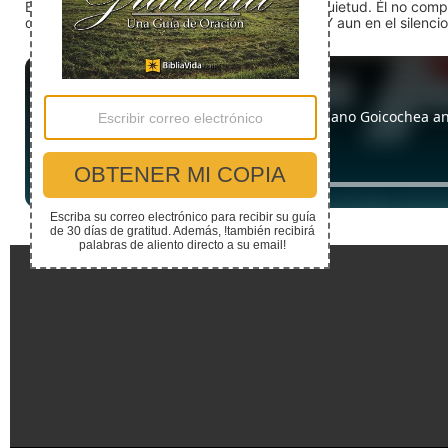
En medio del ruido, Dios nos encuentra en la quietud. Él no com
detente (quédate quieto) Dios está presente. Y aun en el silencio,
Enlaces Rápidos