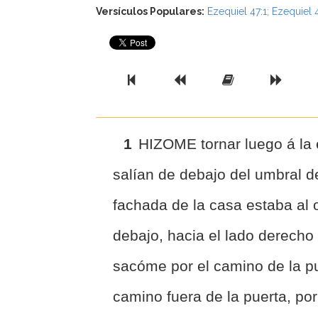
Versículos Populares:
Ezequiel 47:1
;
Ezequiel 
Previous Book
Previous Chapter
Read the Ful
Next 
1
HIZOME tornar luego á la 
salían de debajo del umbral de
fachada de la casa estaba al 
debajo, hacia el lado derecho 
sacóme por el camino de la pu
camino fuera de la puerta, por