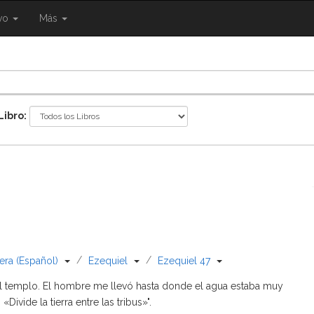
{{
ivo
Más
ggle
eNavigation.Toggle
Shared.Navigation.SiteNavigation.Toggle
}}
Libro:
/
/
{{ Shared.Navigation._BibleBreadcrumbsFull.Toggle }}
{{ Shared.Navigation._BibleBreadcrumbs
{{ Shared.Navigation
lera (Español)
Ezequiel
Ezequiel 47
l templo. El hombre me llevó hasta donde el agua estaba muy
ivide la tierra entre las tribus»".