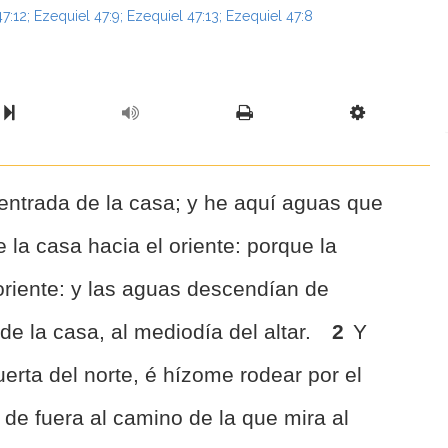
47:12
;
Ezequiel 47:9
;
Ezequiel 47:13
;
Ezequiel 47:8
l Chapter
Chapter
Next Book
Scriptur
entrada de la casa; y he aquí aguas que
 la casa hacia el oriente: porque la
oriente: y las aguas descendían de
de la casa, al mediodía del altar.
2
Y
erta del norte, é hízome rodear por el
 de fuera al camino de la que mira al