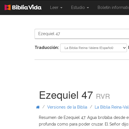
{{
{{
Leer
Estudio
Boletín informat
Shared.Navigation.SiteNavigation.To
Shared.Navigation.Sit
}}
}}
Traducción:
Ezequiel 47
RVR
/
/
Versiones de la Biblia
La Biblia Reina-Va
Resumen de Ezequiel 47: Agua brotaba desde e
profunda como para poder cruzar. El Señor dijo: «D