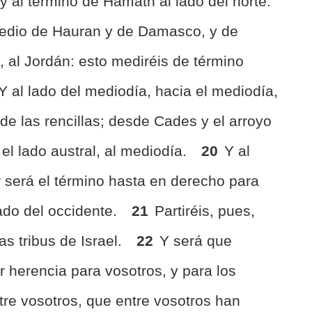
y al término de Hamath al lado del norte.
 medio de Hauran y de Damasco, y de
l, al Jordán: esto mediréis de término
Y al lado del mediodía, hacia el mediodía,
e las rencillas; desde Cades y el arroyo
 el lado austral, al mediodía.
20
Y al
r será el término hasta en derecho para
lado del occidente.
21
Partiréis, pues,
las tribus de Israel.
22
Y será que
r herencia para vosotros, y para los
tre vosotros, que entre vosotros han