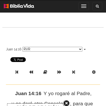
Toggl
Toggle
search
navigation
Juan 14:16
Previous Book
Previous Chapter
Read the Full Chapter
Next Chapter
Next Book
Scri
Juan 14:16
Y yo rogaré al Padre,
y os dará otro Consolador, para que