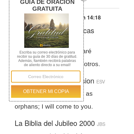
Otras traducciones de
Juan 14:18
La Biblia de las Américas
(Español)
BLA
Juan 14:18
No os dejaré
huérfanos; vendré a vosotros.
English Standard Version
ESV
18
“I will not leave you as
orphans; I will come to you.
La Biblia del Jubileo 2000
JBS