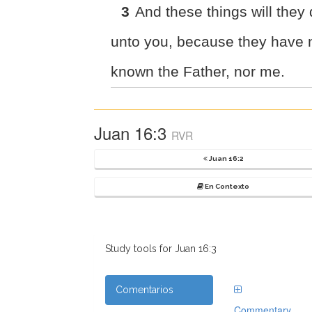
3
And these things will they
unto you, because they have 
known the Father, nor me.
Juan 16:3
RVR
Juan 16:2
En Contexto
Study tools for Juan 16:3
Comentarios
Commentary