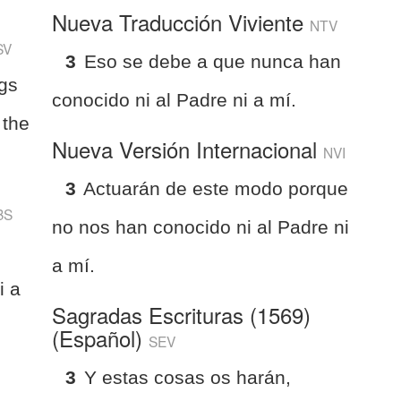
Nueva Traducción Viviente
NTV
SV
3
Eso se debe a que nunca han
ngs
conocido ni al Padre ni a mí.
 the
Nueva Versión Internacional
NVI
3
Actuarán de este modo porque
BS
no nos han conocido ni al Padre ni
a mí.
i a
Sagradas Escrituras (1569)
(Español)
SEV
3
Y estas cosas os harán,