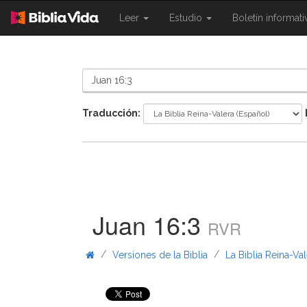
{{
{{
Leer
Estudio
Boletín informat
Shared.Navigation.SiteNavigation.To
Shared.Navigation.Sit
}}
}}
Traducción:
Juan 16:3
RVR
/
/
Versiones de la Biblia
La Biblia Reina-Va