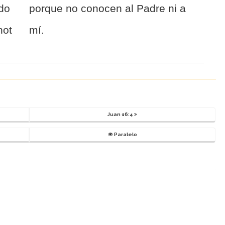
 do
porque no conocen al Padre ni a
not
mí.
Juan 16:4
Paralelo