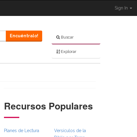
Sign In
Encuéntralo!
Buscar
Explorar
Recursos Populares
.Toggle }}
readcrumbsFull.Toggle }}
vigation._BibleBreadcrumbsFull.Toggle }}
Planes de Lectura
Versículos de la