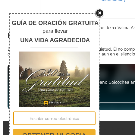
The Reina-Valera Ant
El silencio
En medio del ruido, Dios nos encuentra en la quietud. Él no com
detente (quédate quieto) Dios está presente. Y aun en el silencio,
Enlaces Rápidos