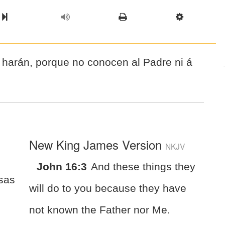
l Chapter
Chapter
Next Book
Scriptur
 harán, porque no conocen al Padre ni á
New King James Version
NKJV
John 16:3
And these things they
sas
will do to you because they have
not known the Father nor Me.