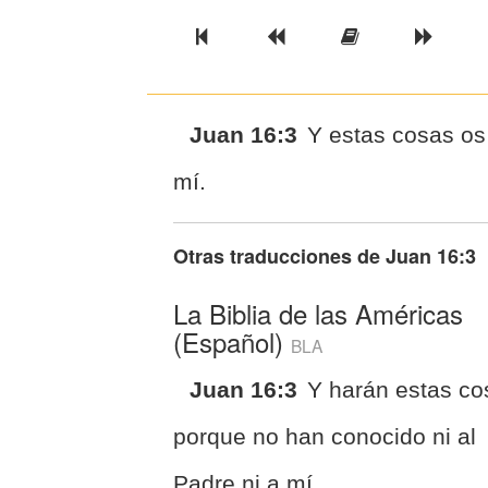
Previous Book
Previous Chapter
Read the Ful
Next 
Juan 16:3
Y estas cosas os
mí.
Otras traducciones de
Juan 16:3
La Biblia de las Américas
(Español)
BLA
Juan 16:3
Y harán estas co
porque no han conocido ni al
Padre ni a mí.