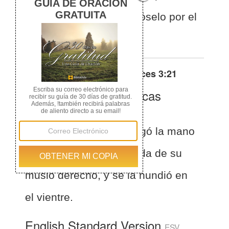
su lado derecho, y metióselo por el
vientre;
Otras traducciones de
Jueces 3:21
La Biblia de las Américas
(Español)
BLA
Jueces 3:21
Aod alargó la mano
izquierda, tomó la espada de su
muslo derecho, y se la hundió en
el vientre.
English Standard Version
ESV