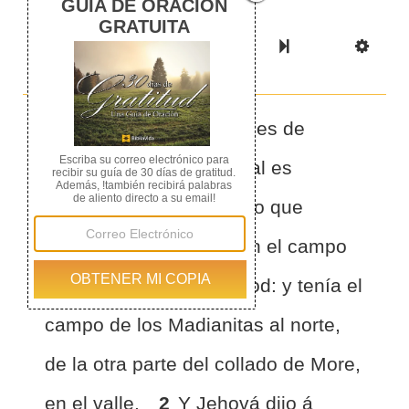
Previous Book
Previous Chapter
Read the Full Chapter
Next Chapter
Next Book
Scri
1
LEVANTANDOSE pues de
mañana Jerobaal, el cual es
Gedeón, y todo el pueblo que
estaba con él, asentaron el campo
junto á la fuente de Harod: y tenía el
campo de los Madianitas al norte,
de la otra parte del collado de More,
en el valle.
2
Y Jehová dijo á