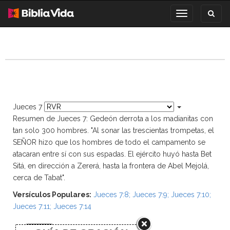
Toggl
Toggle
search
navigation
Jueces 7
Resumen de Jueces 7: Gedeón derrota a los madianitas con
tan solo 300 hombres. "Al sonar las trescientas trompetas, el
SEÑOR hizo que los hombres de todo el campamento se
atacaran entre sí con sus espadas. El ejército huyó hasta Bet
Sitá, en dirección a Zererá, hasta la frontera de Abel Mejolá,
cerca de Tabat".
Versículos Populares:
Jueces 7:8
;
Jueces 7:9
;
Jueces 7:10
;
Jueces 7:11
;
Jueces 7:14