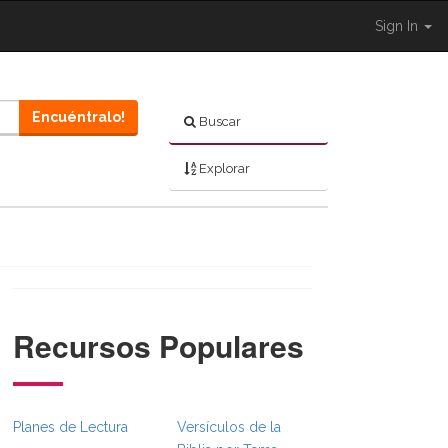
Sign In
Encuéntralo!
Buscar
Explorar
Recursos Populares
ull.Toggle }}
BibleBreadcrumbsFull.Toggle }}
Shared.Navigation._BibleBreadcrumbsFull.Toggle }}
Planes de Lectura
Versículos de la