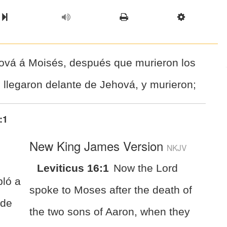
l Chapter
Chapter
Next Book
Scriptur
vá á Moisés, después que murieron los
 llegaron delante de Jehová, y murieron;
:1
New King James Version
NKJV
Leviticus 16:1
Now the Lord
ló a
spoke to Moses after the death of
 de
the two sons of Aaron, when they