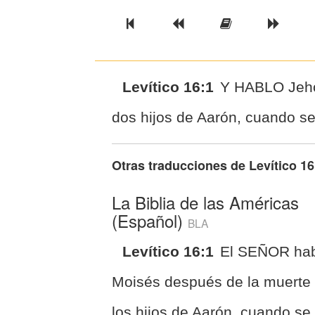
Previous Book
Previous Chapter
Read the Ful
Next 
Levítico 16:1
Y HABLO Jeho
dos hijos de Aarón, cuando se
Otras traducciones de
Levítico 16
La Biblia de las Américas
(Español)
BLA
Levítico 16:1
El SEÑOR hab
Moisés después de la muerte
los hijos de Aarón, cuando se