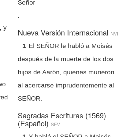
s
Señor
.
, y
Nueva Versión Internacional
NVI
1
El SEÑOR le habló a Moisés
después de la muerte de los dos
hijos de Aarón, quienes murieron
two
al acercarse imprudentemente al
red
SEÑOR.
Sagradas Escrituras (1569)
(Español)
SEV
1
Y habló el SEÑOR a Moisés,