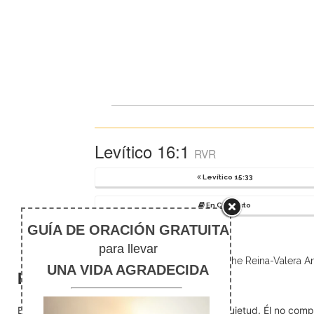
Levítico 16:1
RVR
Levítico 15:33
En Contexto
The Reina-Valera Ant
El silencio
En medio del ruido, Dios nos encuentra en la quietud. Él no com