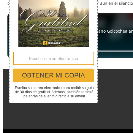
detente (quédate quieto) Dios está presente. Y aun en el silencio,
Enlaces Rápidos