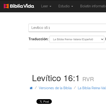
{{
{{
Leer
Estudio
Boletín informat
Shared.Navigation.SiteNavigation.To
Shared.Navigation.Sit
}}
}}
Traducción:
Levítico 16:1
RVR
/
/
Versiones de la Biblia
La Biblia Reina-Va