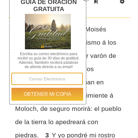
Previous Book
Previous Chapter
Read the Full Chapter
Next Chapter
Next Book
Scri
1
Y HABLO Jehová á Moisés
diciendo:
2
Dirás asimismo á los
hijos de Israel: Cualquier varón de
los hijos de Israel, ó de los
extranjeros que peregrinan en
Israel, que diere de su simiente á
Moloch, de seguro morirá: el pueblo
de la tierra lo apedreará con
piedras.
3
Y yo pondré mi rostro