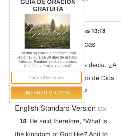
le compararé?
Otras traducciones de
Lucas 13:18
La Biblia de las Américas
(Español)
BLA
Lucas 13:18
Entonces decía: ¿A
qué es semejante el reino de Dios
y con qué lo compararé?
English Standard Version
ESV
18
He said therefore, “What is
the kingdom of God like? And to