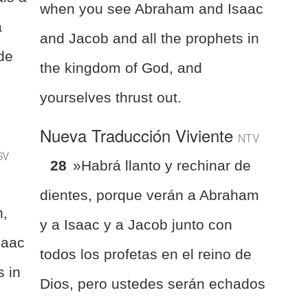
when you see Abraham and Isaac
a
and Jacob and all the prophets in
 de
the kingdom of God, and
yourselves thrust out.
Nueva Traducción Viviente
NTV
SV
28
»Habrá llanto y rechinar de
dientes, porque verán a Abraham
h,
y a Isaac y a Jacob junto con
saac
todos los profetas en el reino de
s in
Dios, pero ustedes serán echados