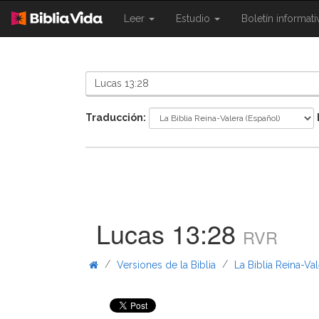
{{
{{
Leer
Estudio
Boletín informat
Shared.Navigation.SiteNavigation.To
Shared.Navigation.Sit
}}
}}
Traducción:
Lucas 13:28
RVR
/
/
Versiones de la Biblia
La Biblia Reina-Va