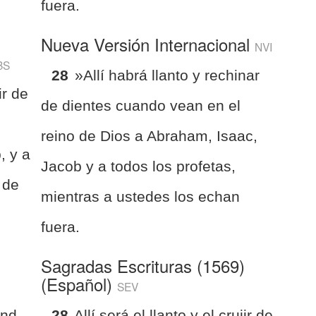
fuera.
Nueva Versión Internacional
NVI
BS
28
»Allí habrá llanto y rechinar
ir de
de dientes cuando vean en el
reino de Dios a Abraham, Isaac,
, y a
Jacob y a todos los profetas,
 de
mientras a ustedes los echan
fuera.
Sagradas Escrituras (1569)
(Español)
SEV
and
28
Allí será el llanto y el crujir de