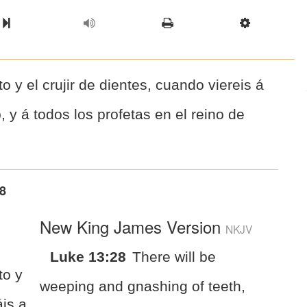
l Chapter
Chapter
Next Book
Scriptur
nto y el crujir de dientes, cuando viereis á
 y á todos los profetas en el reino de
8
New King James Version
NKJV
Luke 13:28
There will be
to y
weeping and gnashing of teeth,
áis a