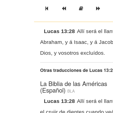
Previous Book
Previous Chapter
Read the Ful
Next 
Lucas 13:28
Allí será el lla
Abraham, y á Isaac, y á Jacob,
Dios, y vosotros excluídos.
Otras traducciones de
Lucas 13:2
La Biblia de las Américas
(Español)
BLA
Lucas 13:28
Allí será el llan
el crujir de dientes cuando ve