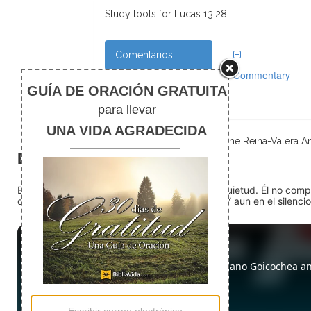
Study tools for Lucas 13:28
Comentarios
Commentary
The Reina-Valera Ant
El silencio
En medio del ruido, Dios nos encuentra en la quietud. Él no com
detente (quédate quieto) Dios está presente. Y aun en el silencio,