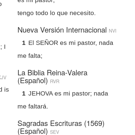
o
tengo todo lo que necesito.
Nueva Versión Internacional
NVI
1
El SEÑOR es mi pastor, nada
 I
me falta;
La Biblia Reina-Valera
KJV
(Español)
RVR
d is
1
JEHOVA es mi pastor; nada
me faltará.
Sagradas Escrituras (1569)
(Español)
SEV