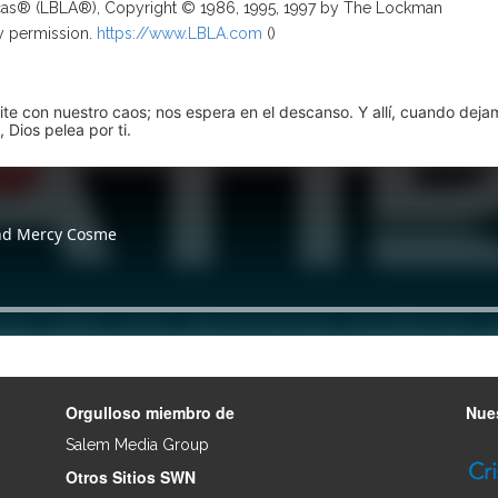
ricas® (LBLA®), Copyright © 1986, 1995, 1997 by The Lockman
y permission.
https://www.LBLA.com
(
)
pite con nuestro caos; nos espera en el descanso. Y allí, cuando dej
 Dios pelea por ti.
Orgulloso miembro de
Nues
Salem Media Group
.
Otros Sitios SWN