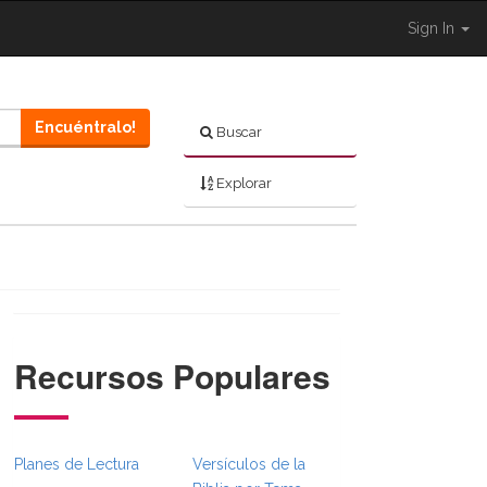
Sign In
Encuéntralo!
Buscar
Explorar
Recursos Populares
}}
bsFull.Toggle }}
n._BibleBreadcrumbsFull.Toggle }}
Planes de Lectura
Versículos de la