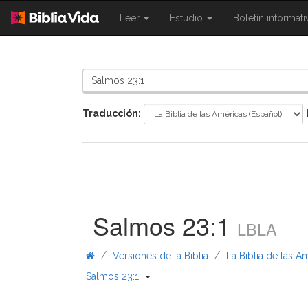
{{
{{
Leer
Estudio
Boletín informat
Shared.Navigation.SiteNavigation.To
Shared.Navigation.Sit
}}
}}
Traducción:
Salmos 23:1
LBLA
/
/
Versiones de la Biblia
La Biblia de las A
{{ Shared.Navigation._BibleBreadcru
Salmos 23:1