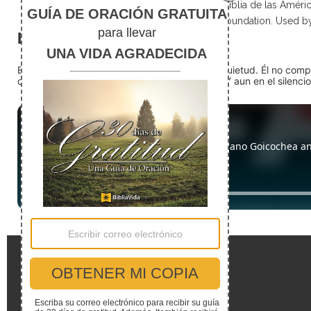
Scripture taken from La Biblia de las Amé
Foundation. Used b
El silencio
En medio del ruido, Dios nos encuentra en la quietud. Él no com
detente (quédate quieto) Dios está presente. Y aun en el silencio,
Enlaces Rápidos