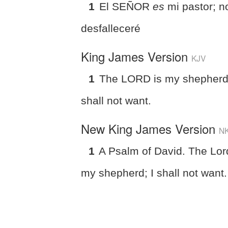
1
El SEÑOR
es
mi pastor; n
desfalleceré
King James Version
KJV
1
The LORD is my shepherd;
shall not want.
New King James Version
N
1
A Psalm of David. The Lor
my shepherd; I shall not want.