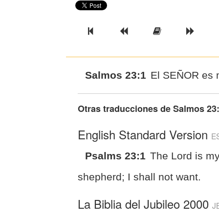
Previous Book
Previous Chapter
Read the Ful
Next 
Salmos 23:1
El SEÑOR es m
Otras traducciones de
Salmos 23
English Standard Version
E
Psalms 23:1
The Lord is m
shepherd; I shall not want.
La Biblia del Jubileo 2000
J