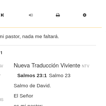
l Chapter
Chapter
Next Book
Scriptur
i pastor, nada me faltará.
:1
Nueva Traducción Viviente
SV
NTV
y
Salmos 23:1
Salmo 23
Salmo de David.
El Señor
BS
es mi pastor;