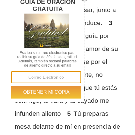
pastos me hace descansar; junto a
aguas de reposo me conduce.
3
El restaura mi alma; me guía por
senderos de justicia por amor de su
nombre.
4
Aunque pase por el
valle de sombra de muerte, no
temeré mal alguno, porque tú estás
conmigo; tu vara y tu cayado me
infunden aliento
5
Tú preparas
mesa delante de mí en presencia de