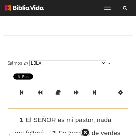
Toggl
Toggle
search
navigation
Salmos 23
Previous Book
Previous Chapter
Read the Full Chapter
Next Chapter
Next Book
Scri
1
El SEÑOR es mi pastor, nada
me faltará.
2
En lugares de verdes