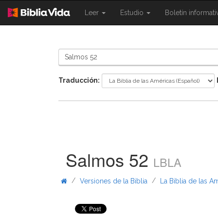
{{
{{
Leer
Estudio
Boletín informat
Shared.Navigation.SiteNavigation.To
Shared.Navigation.Sit
}}
}}
Traducción:
Salmos 52
LBLA
/
/
Versiones de la Biblia
La Biblia de las A