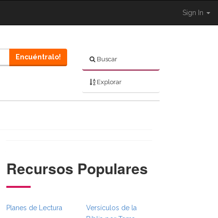
Sign In
Encuéntralo!
Buscar
Explorar
Recursos Populares
}}
bsFull.Toggle }}
n._BibleBreadcrumbsFull.Toggle }}
Planes de Lectura
Versículos de la