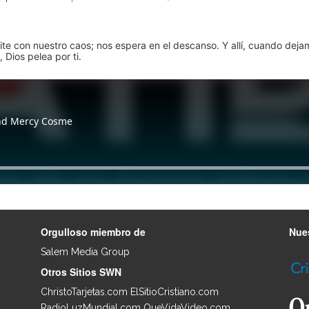
pite con nuestro caos; nos espera en el descanso. Y allí, cuando dej
 Dios pelea por ti.
Orgulloso miembro de
Nues
Salem Media Group
.
Otros Sitios SWN
ChristoTarjetas.com
ElSitioCristiano.com
RadioLuzMundial.com
QueVidaVideo.com