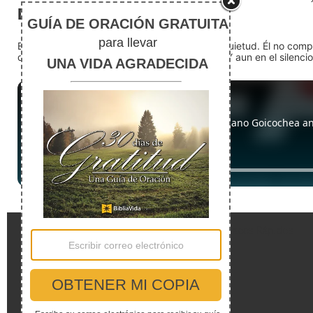
El silencio
En medio del ruido, Dios nos encuentra en la quietud. Él no com
detente (quédate quieto) Dios está presente. Y aun en el silencio,
Enlaces Rápidos