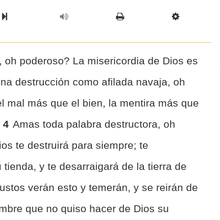
l Chapter
Chapter
Next Book
Scriptur
l, oh poderoso? La misericordia de Dios es
na destrucción como afilada navaja, oh
l mal más que el bien, la mentira más que
4
Amas toda palabra destructora, oh
os te destruirá para siempre; te
 tienda, y te desarraigará de la tierra de
justos verán esto y temerán, y se reirán de
ombre que no quiso hacer de Dios su