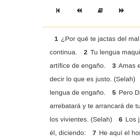
Previous Book
Previous Chapter
Read the Ful
Next 
1
¿Por qué te jactas del ma
continua.
2
Tu lengua maqui
artífice de engaño.
3
Amas e
decir lo que es justo. (Selah)
lengua de engaño.
5
Pero Di
arrebatará y te arrancará de tu
los vivientes. (Selah)
6
Los 
él, diciendo:
7
He aquí el h