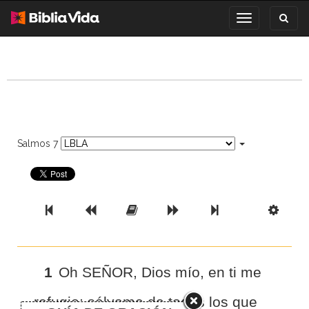
Toggl
Toggle
search
navigation
Salmos 7
Previous Book
Previous Chapter
Read the Full Chapter
Next Chapter
Next Book
Scri
1
Oh SEÑOR, Dios mío, en ti me
refugio; sálvame de todos los que