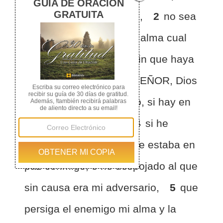
me persiguen, y líbrame,
2
no sea
que alguno desgarre mi alma cual
león, despedazándola sin que haya
quien me libre.
3
Oh SEÑOR, Dios
mío, si yo he hecho esto, si hay en
mis manos injusticia,
4
si he
pagado con el mal al que estaba en
paz conmigo, o he despojado al que
sin causa era mi adversario,
5
que
persiga el enemigo mi alma y la