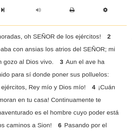
l Chapter
Chapter
Next Book
Scriptur
moradas, oh SEÑOR de los ejércitos!
2
aba con ansias los atrios del SEÑOR; mi
 gozo al Dios vivo.
3
Aun el ave ha
nido para sí donde poner sus polluelos:
 ejércitos, Rey mío y Dios mío!
4
¡Cuán
moran en tu casa! Continuamente te
naventurado es el hombre cuyo poder está
los caminos a Sion!
6
Pasando por el