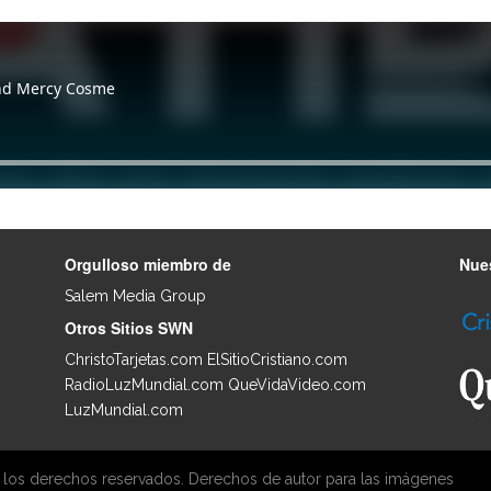
Orgulloso miembro de
Nues
Salem Media Group
.
Otros Sitios SWN
ChristoTarjetas.com
ElSitioCristiano.com
RadioLuzMundial.com
QueVidaVideo.com
LuzMundial.com
 los derechos reservados. Derechos de autor para las imágenes