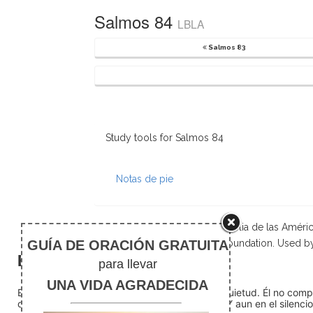
Salmos 84
LBLA
Salmos 83
Study tools for Salmos 84
Notas de pie
Scripture taken from La Biblia de las Amé
Foundation. Used b
El silencio
En medio del ruido, Dios nos encuentra en la quietud. Él no com
detente (quédate quieto) Dios está presente. Y aun en el silencio,