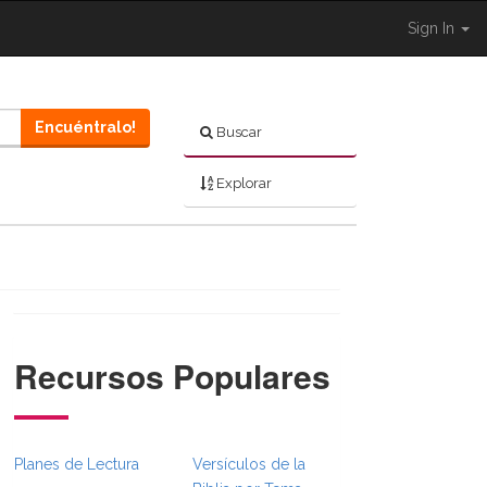
Sign In
Encuéntralo!
Buscar
Explorar
Recursos Populares
}}
bsFull.Toggle }}
on._BibleBreadcrumbsFull.Toggle }}
Planes de Lectura
Versículos de la