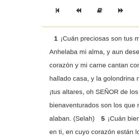
Previous Book
Previous Chapter
Read the Ful
Next 
1
¡Cuán preciosas son tus 
Anhelaba mi alma, y aun dese
corazón y mi carne cantan con
hallado casa, y la golondrina 
¡tus altares, oh SEÑOR de los
bienaventurados son los que 
alaban. (Selah)
5
¡Cuán bie
en ti, en cuyo corazón están 