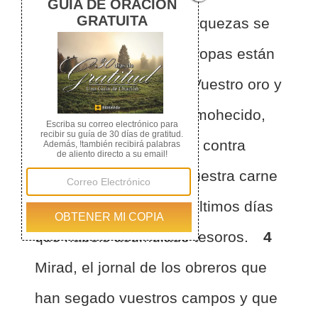
vosotros.
2
Vuestras riquezas se
han podrido y vuestras ropas están
comidas de polilla.
3
Vuestro oro y
vuestra plata se han enmohecido,
su moho será un testigo contra
vosotros y consumirá vuestra carne
como fuego. Es en los últimos días
que habéis acumulado tesoros.
4
Mirad, el jornal de los obreros que
han segado vuestros campos y que