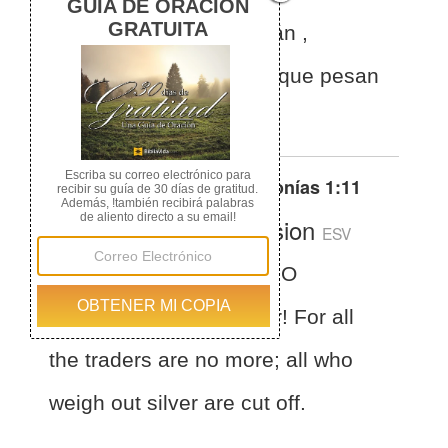
todo el pueblo de Canaán
,
exterminados todos los que pesan
plata.
Otras traducciones de
Sofonías 1:11
English Standard Version
ESV
Zephaniah 1:11
Wail, O
inhabitants of the Mortar! For all
the traders are no more; all who
weigh out silver are cut off.