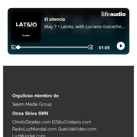
Enlaces Rápidos
Orgulloso miembro de
Salem Media Group
.
Otros Sitios SWN
ChristoTarjetas.com
ElSitioCristiano.com
RadioLuzMundial.com
QueVidaVideo.com
LuzMundial.com