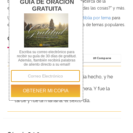
bíblicas a las preguntas más comunes acerca de la
evolución, como "Por qué Dios creó todas las cosas?" y más.
Utilice nuestra página
Versículos de la Biblia por tema
para
encontrar rápidamente escrituras acerca de temas populares.
Génesis 1:31-35
Chapter
Parallel
Compare
31
Y vio Dios todo lo que había hecho, y he
aquí que era bueno en gran manera. Y fue la
tarde y fue la mañana: el sexto día.