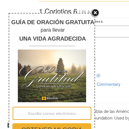
1 Corintios 6
LBLA
1 Corintios 5
Study tools for 1 Corintios 6
Comentarios
Commentary
Scripture taken from La Biblia de las Amé
Foundation. Used b
El silencio