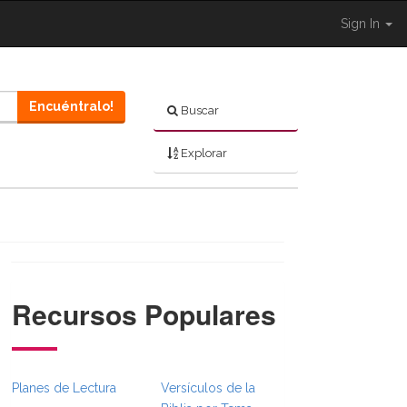
Sign In
Encuéntralo!
Buscar
Explorar
Recursos Populares
}}
rumbsFull.Toggle }}
igation._BibleBreadcrumbsFull.Toggle }}
Planes de Lectura
Versículos de la