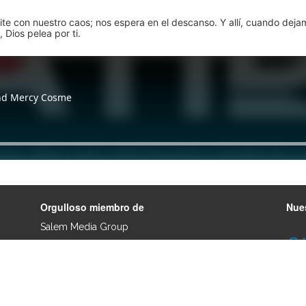
pite con nuestro caos; nos espera en el descanso. Y allí, cuando dej
 Dios pelea por ti.
Orgulloso miembro de
Nues
Salem Media Group
.
Otros Sitios SWN
ChristoTarjetas.com
ElSitioCristiano.com
RadioLuzMundial.com
QueVidaVideo.com
LuzMundial.com