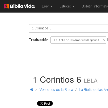
{{
{{
Leer
Estudio
Boletín informat
Shared.Navigation.SiteNavigation.To
Shared.Navigation.Sit
}}
}}
Traducción:
1 Corintios 6
LBLA
/
/
Versiones de la Biblia
La Biblia de las A