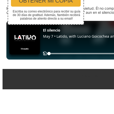
En medio del ruido, Dios nos encuentra en la quietud. Él no com
detente (quédate quieto) Dios está presente. Y aun en el silencio,
Enlaces Rápidos