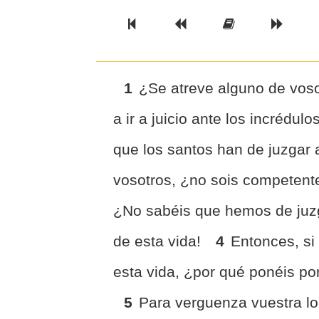
Previous Book
Previous Chapter
Read the Ful
Next 
1
¿Se atreve alguno de voso
a ir a juicio ante los incrédul
que los santos han de juzgar
vosotros, ¿no sois competente
¿No sabéis que hemos de juz
de esta vida!
4
Entonces, si
esta vida, ¿por qué ponéis por
5
Para verguenza vuestra lo