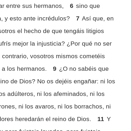
ar entre sus hermanos,
6
sino que
, y esto ante incrédulos?
7
Así que, en
sotros el hecho de que tengáis litigios
frís mejor la injusticia? ¿Por qué no ser
l contrario, vosotros mismos cometéis
to a los hermanos.
9
¿O no sabéis que
eino de Dios? No os dejéis engañar: ni los
los adúlteros, ni los afeminados, ni los
drones, ni los avaros, ni los borrachos, ni
adores heredarán el reino de Dios.
11
Y