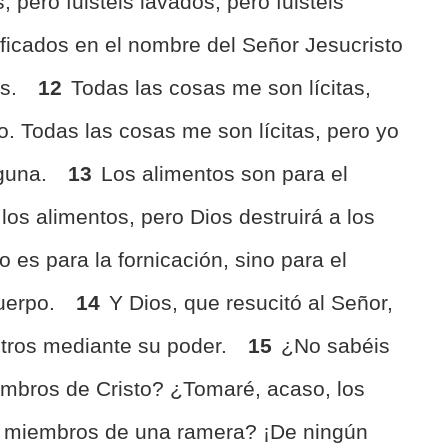
 pero fuisteis lavados, pero fuisteis
stificados en el nombre del Señor Jesucristo
os.
12
Todas las cosas me son lícitas,
. Todas las cosas me son lícitas, pero yo
nguna.
13
Los alimentos son para el
os alimentos, pero Dios destruirá a los
 es para la fornicación, sino para el
cuerpo.
14
Y Dios, que resucitó al Señor,
otros mediante su poder.
15
¿No sabéis
mbros de Cristo? ¿Tomaré, acaso, los
é miembros de una ramera? ¡De ningún