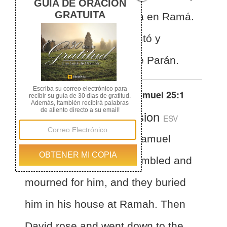
lo sepultaron en su casa en Ramá.
Después David se levantó y
descendió al desierto de Parán.
Otras traducciones de
1 Samuel 25:1
English Standard Version
ESV
1 Samuel 25:1
Now Samuel
died. And all Israel assembled and
mourned for him, and they buried
him in his house at Ramah. Then
David rose and went down to the