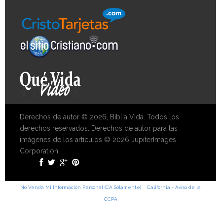
Derechos de autor © 2026, Biblia Vida. Todos los
derechos reservados. Derechos de autor para las
imágenes de los artículos © 2026 JupiterImages
Corporation.
No Venda Mi Información Personal (CA Solamente)
California - Aviso de la
CCPA