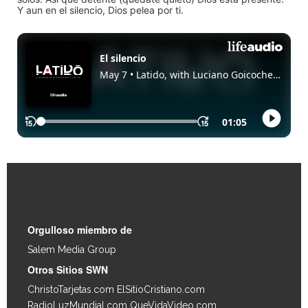
Y aun en el silencio, Dios pelea por ti.
Enlaces Rápidos
Orgulloso miembro de
Salem Media Group
.
Otros Sitios SWN
ChristoTarjetas.com
ElSitioCristiano.com
RadioLuzMundial.com
QueVidaVideo.com