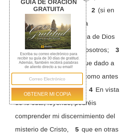
de vosotros los gentiles
2
(si en
verdad habéis oído de la
dispensación de la gracia de Dios
que me fue dada para vosotros;
3
que por revelación me fue dado a
conocer el misterio, tal como antes
os escribí brevemente.
4
En vista
de lo cual, leyendo, podréis
comprender mi discernimiento del
misterio de Cristo,
5
que en otras