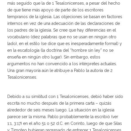
más seguido que la de 1 Tesalonicenses, a pesar del hecho
de que tiene más apoyo de parte de los escritores
tempranos de la iglesia. Las objeciones se basan en factores
internos en vez de una adecuación de las declaraciones de
los padres de la iglesia. Se cree que hay diferencias en el
vocabulario (diez palabras que no se usan en ningún otro
lado), en el estilo (se dice que es inesperadamente formal) y
en la escatología (la doctrina del “hombre sin ley” no se
enseña en ningún otro lugar). Sin embargo, estos
argumentos no han convencido a los intérpretes actuales.
Una gran mayoría aún le atribuye a Pablo la autoría de 2
Tesalonicenses.
Debido a su similitud con 1 Tesalonicenses, debió haber sido
escrita no mucho después de la primera carta – quizás
alrededor de seis meses luego. La situación en la iglesia
parece ser la misma. Pablo probablemente la escribió (ver
1:1, 3:17) en el año 51 o 52 d.C. en Corinto, luego de que Silas
y Timoteo hubieran regresado de entregar 1 Tesalonicenses,