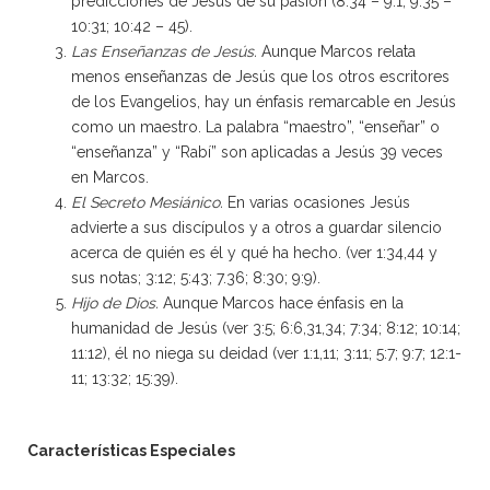
predicciones de Jesús de su pasión (8:34 – 9:1; 9:35 –
10:31; 10:42 – 45).
Las Enseñanzas de Jesús.
Aunque Marcos relata
menos enseñanzas de Jesús que los otros escritores
de los Evangelios, hay un énfasis remarcable en Jesús
como un maestro. La palabra “maestro”, “enseñar” o
“enseñanza” y “Rabí” son aplicadas a Jesús 39 veces
en Marcos.
El Secreto Mesiánico.
En varias ocasiones Jesús
advierte a sus discípulos y a otros a guardar silencio
acerca de quién es él y qué ha hecho. (ver 1:34,44 y
sus notas; 3:12; 5:43; 7.36; 8:30; 9:9).
Hijo de Dios.
Aunque Marcos hace énfasis en la
humanidad de Jesús (ver 3:5; 6:6,31,34; 7:34; 8:12; 10:14;
11:12), él no niega su deidad (ver 1:1,11; 3:11; 5:7; 9:7; 12:1-
11; 13:32; 15:39).
Características Especiales