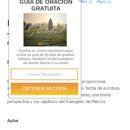
Mark 8
Mark 9
Mark 10
Mark 11
Mark 12
Mark 13
Mark 14
Mark 15
Mark 16
Resumen
Resumen
Resumen del Evangelio de Marcos
Este resumen del Evangelio de Marcos proporciona
información acerca del título, los autores, fecha de escritura,
cronología, temas, teología, ideas generales, una breve
perspectiva y los capítulos del Evangelio de Marcos.
Autor