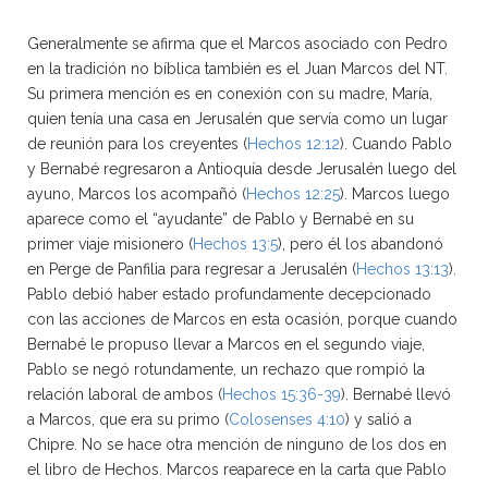
Generalmente se afirma que el Marcos asociado con Pedro
en la tradición no bíblica también es el Juan Marcos del NT.
Su primera mención es en conexión con su madre, María,
quien tenía una casa en Jerusalén que servía como un lugar
de reunión para los creyentes (
Hechos 12:12
). Cuando Pablo
y Bernabé regresaron a Antioquía desde Jerusalén luego del
ayuno, Marcos los acompañó (
Hechos 12:25
). Marcos luego
aparece como el “ayudante” de Pablo y Bernabé en su
primer viaje misionero (
Hechos 13:5
), pero él los abandonó
en Perge de Panfilia para regresar a Jerusalén (
Hechos 13:13
).
Pablo debió haber estado profundamente decepcionado
con las acciones de Marcos en esta ocasión, porque cuando
Bernabé le propuso llevar a Marcos en el segundo viaje,
Pablo se negó rotundamente, un rechazo que rompió la
relación laboral de ambos (
Hechos 15:36-39
). Bernabé llevó
a Marcos, que era su primo (
Colosenses 4:10
) y salió a
Chipre. No se hace otra mención de ninguno de los dos en
el libro de Hechos. Marcos reaparece en la carta que Pablo