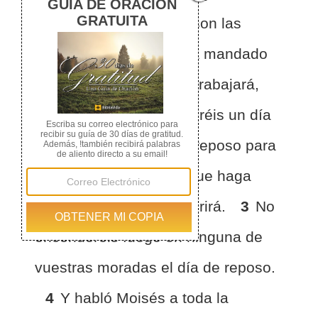
Israel, y les dijo: Estas son las
cosas que el SEÑOR ha mandado
hacer.
2
Seis días se trabajará,
pero el séptimo día tendréis un día
santo, día de completo reposo para
el SEÑOR; cualquiera que haga
trabajo alguno en él, morirá.
3
No
encenderéis fuego en ninguna de
vuestras moradas el día de reposo.
4
Y habló Moisés a toda la