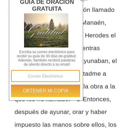
maestros: Bernabé, Simón llamado
Niger, Lucio de Cirene, Manaén,
que se había criado con Herodes el
tetrarca, y Saulo.
2
Mientras
ministraban al Señor y ayunaban, el
Espíritu Santo dijo: Apartadme a
Bernabé y a Saulo para la obra a la
que los he llamado.
3
Entonces,
después de ayunar, orar y haber
impuesto las manos sobre ellos, los