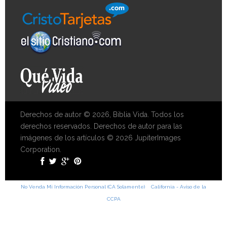
Derechos de autor © 2026, Biblia Vida. Todos los
derechos reservados. Derechos de autor para las
imágenes de los artículos © 2026 JupiterImages
Corporation.
No Venda Mi Información Personal (CA Solamente)
California - Aviso de la
CCPA