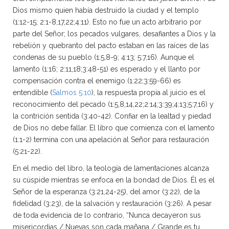
Dios mismo quien había destruido la ciudad y el templo
(1:12-15; 2:1-8,17,22;4:11). Esto no fue un acto arbitrario por
parte del Señor; los pecados vulgares, desafiantes a Dios y la
rebelión y quebranto del pacto estaban en las raíces de las
condenas de su pueblo (1:5,8-9; 4:13; 5:7,16). Aunque el
lamento (1:16; 2:11,18;3:48-51) es esperado y el llanto por
compensación contra el enemigo (1:22;3:59-66) es
entendible (
Salmos 5:10
), la respuesta propia al juicio es el
reconocimiento del pecado (1:5,8,14,22;2:14;3:39;4:13;5:7,16) y
la contrición sentida (3:40-42). Confiar en la lealtad y piedad
de Dios no debe fallar. El libro que comienza con el lamento
(1:1-2) termina con una apelación al Señor para restauración
(5:21-22).
En el medio del libro, la teología de lamentaciones alcanza
su cúspide mientras se enfoca en la bondad de Dios. Él es el
Señor de la esperanza (3:21,24-25), del amor (3:22), de la
fidelidad (3:23), de la salvación y restauración (3:26). A pesar
de toda evidencia de lo contrario, “Nunca decayeron sus
misericordias / Nuevas son cada mañana / Grande es tu