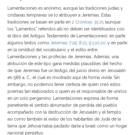
Lamentaciones es anónimo, aunque las tradiciones judías y
cristianas tempranas se lo atribuyen a Jeremías. Estas
tradiciones se basan en parte en
2 Crónicas 35:25
(aunque
los “Lamentos” referidos allí no deben ser identificados con
el libro del Antiguo Testamento de Lamentaciones); en parte
algunos textos como
Jeremías 7:29
;
8:21
;
9:1
,
10,20
; y en parte
en la similitud del vocabulario y el estilo entre
Lamentaciones y las profecías de Jeremías. Además, una
atribución de este tipo gana medidas plausibles del hecho
de que Jeremías fue un testigo del juicio divino en Jerusalén
en 586 a. C., el cual es mostrado aquí de forma vívida. Sin
embargo, no podemos tener certeza de quien creó estos
poemas tan elaborados o quien es el responsable de unirlos
en un solo pergamino. Lamentaciones expresa de forma
penetrante el sentido abrumador de perdida del pueblo
acompañado con la destrucción de Jerusalén y el templo,
así como también el exilio de los habitantes de Judá de la
tierra que Jehová había pactado darle a Israel como un hogar
nacional perpetuo.