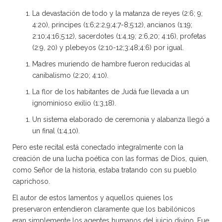
La devastación de todo y la matanza de reyes (2:6; 9;
4:20), príncipes (1:6;2:2,9;4:7-8;5:12), ancianos (1:19;
2:10;4:16;5:12), sacerdotes (1:4,19; 2:6,20; 4:16), profetas
(2:9, 20) y plebeyos (2:10-12;3:48;4:6) por igual.
Madres muriendo de hambre fueron reducidas al
canibalismo (2:20; 4:10).
La flor de los habitantes de Judá fue llevada a un
ignominioso exilio (1:3,18).
Un sistema elaborado de ceremonia y alabanza llegó a
un final (1:4,10).
Pero este recital está conectado integralmente con la
creación de una lucha poética con las formas de Dios, quien,
como Señor de la historia, estaba tratando con su pueblo
caprichoso.
El autor de estos lamentos y aquellos quienes los
preservaron entendieron claramente que los babilónicos
eran simplemente los agentes humanos del juicio divino. Fue