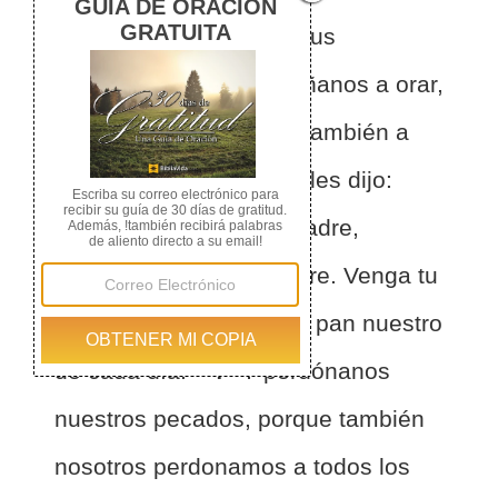
terminó, le dijo uno de sus
discípulos: Señor, enséñanos a orar,
así como Juan enseñó también a
sus discípulos.
2
Y El les dijo:
Cuando oréis, decid: "Padre,
santificado sea tu nombre. Venga tu
reino.
3
"Danos hoy el pan nuestro
de cada día.
4
"Y perdónanos
nuestros pecados, porque también
nosotros perdonamos a todos los